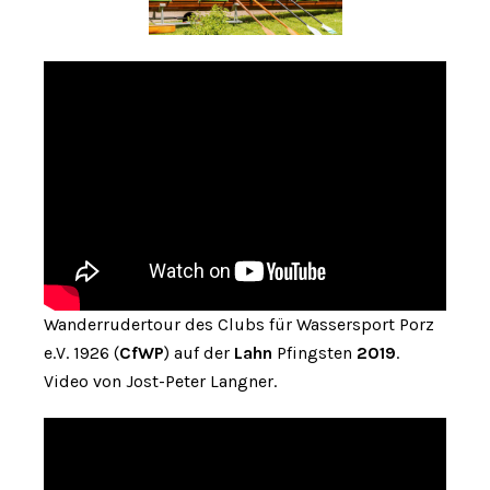
Wanderrudertour des Clubs für Wassersport Porz
e.V. 1926 (
CfWP
) auf der
Lahn
Pfingsten
2019
.
Video von Jost-Peter Langner.