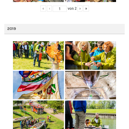
«
‹
von
2
›
»
2019