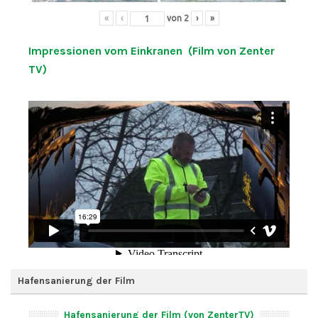
«
‹
von
2
›
»
Impressionen vom Einkranen (Film von Zenter
TV)
Hafensanierung der Film
Hafensanierung der Film (von ZenterTV)