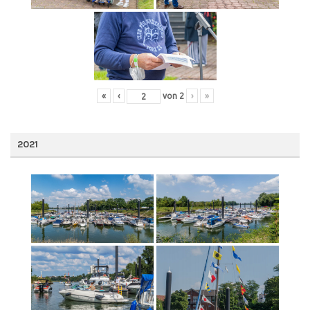
«
‹
von
2
›
»
2021