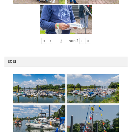
«
‹
von
2
›
»
2021