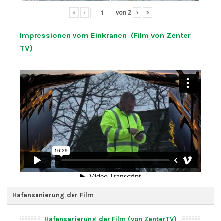
«
‹
von
2
›
»
Impressionen vom Einkranen (Film von Zenter
TV)
Hafensanierung der Film
Hafensanierung der Film (von ZenterTV)