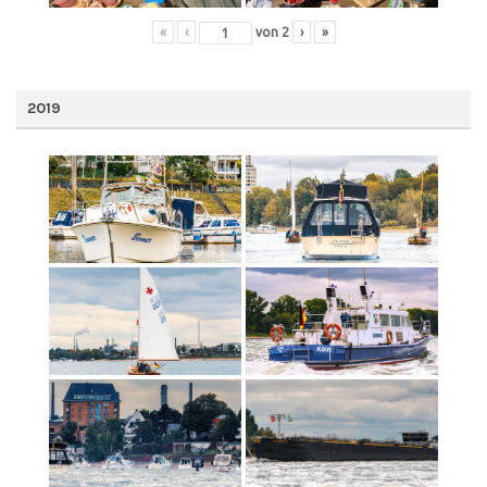
«
‹
von
2
›
»
2019