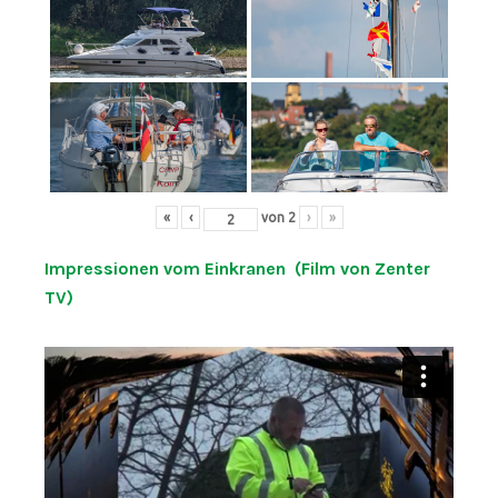
«
‹
von
2
›
»
Impressionen vom Einkranen (Film von Zenter
TV)