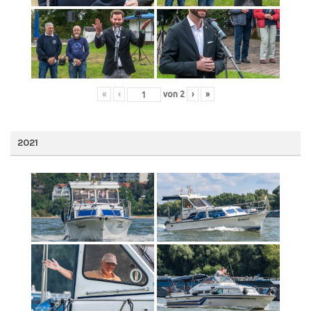
«
‹
von
2
›
»
2021