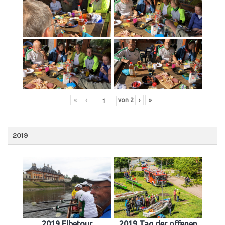
«
‹
von
2
›
»
2019
2019 Elbetour
2019 Tag der offenen