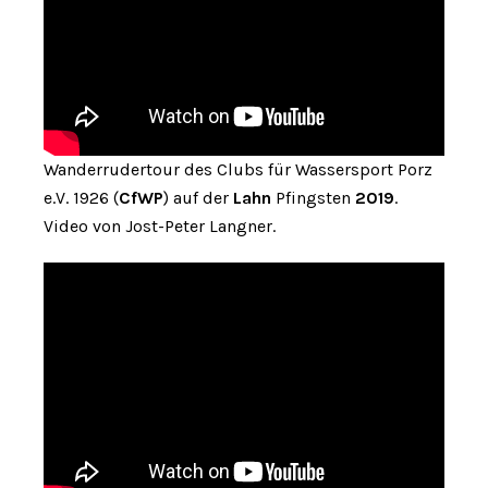
Wanderrudertour des Clubs für Wassersport Porz
e.V. 1926 (
CfWP
) auf der
Lahn
Pfingsten
2019
.
Video von Jost-Peter Langner.