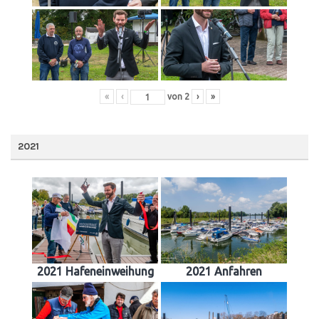
«
‹
von
2
›
»
2021
2021 Hafeneinweihung
2021 Anfahren