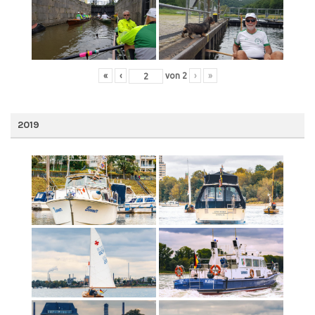
«
‹
von
2
›
»
2019