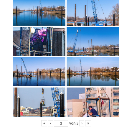
«
‹
von
5
›
»