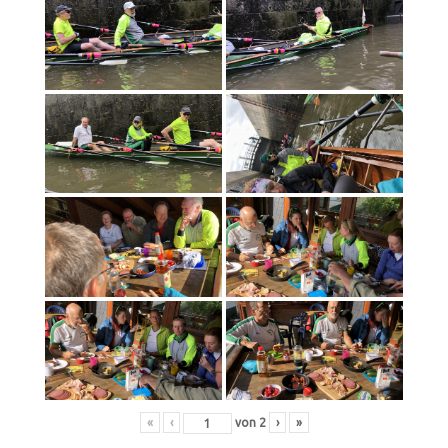
«
‹
von
2
›
»