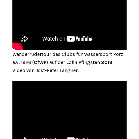
Wanderrudertour des Clubs für Wassersport Porz
e.V. 1926 (
CfWP
) auf der
Lahn
Pfingsten
2019
.
Video von Jost-Peter Langner.