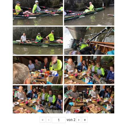
«
‹
von
2
›
»