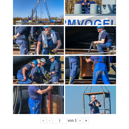
«
‹
von
5
›
»