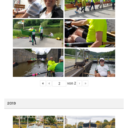
«
‹
von
2
›
»
2019