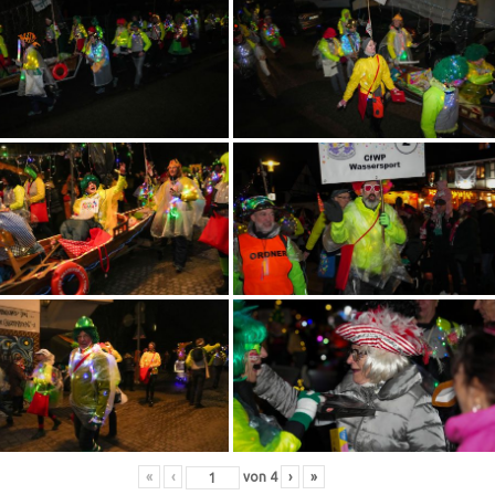
«
‹
von
4
›
»