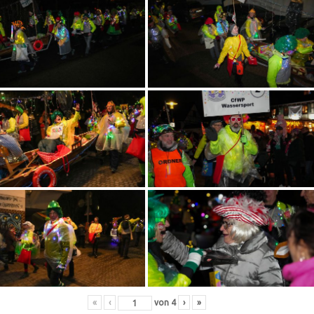
«
‹
von
4
›
»