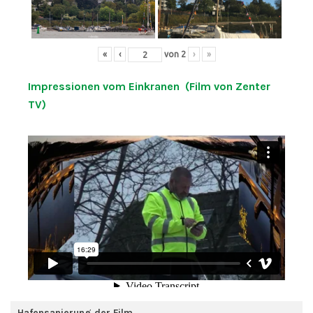
«
‹
von
2
›
»
Impressionen vom Einkranen (Film von Zenter
TV)
Hafensanierung der Film