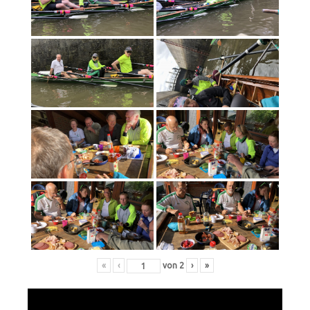
«
‹
von
2
›
»