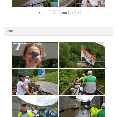
«
‹
von
2
›
»
2019