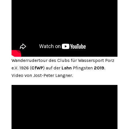
Wanderrudertour des Clubs für Wassersport Porz
e.V. 1926 (
CfWP
) auf der
Lahn
Pfingsten
2019
.
Video von Jost-Peter Langner.