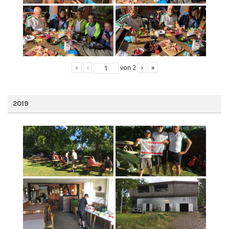
«
‹
von
2
›
»
2019