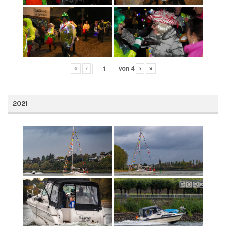
«
‹
von
4
›
»
2021