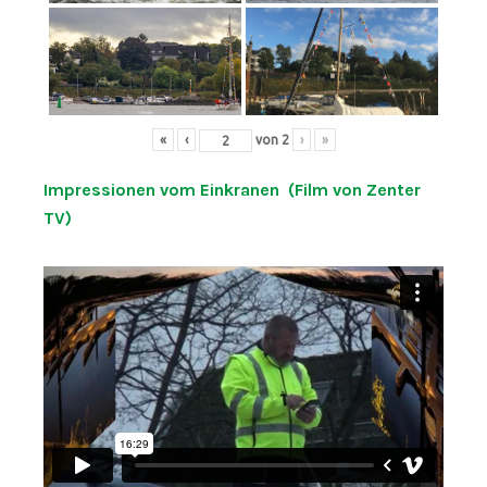
«
‹
von
2
›
»
Impressionen vom Einkranen (Film von Zenter
TV)