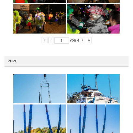
«
‹
von
4
›
»
2021