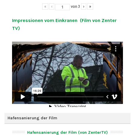
«
‹
von
3
›
»
Impressionen vom Einkranen (Film von Zenter
TV)
Hafensanierung der Film
Hafensanierung der Film (von ZenterTV)