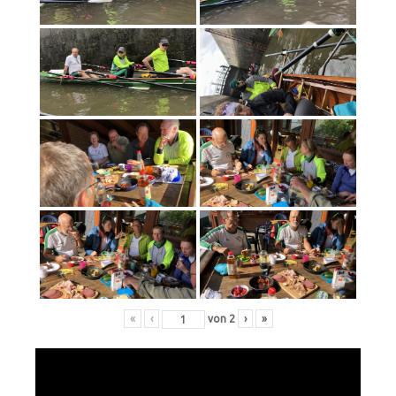
«
‹
von
2
›
»