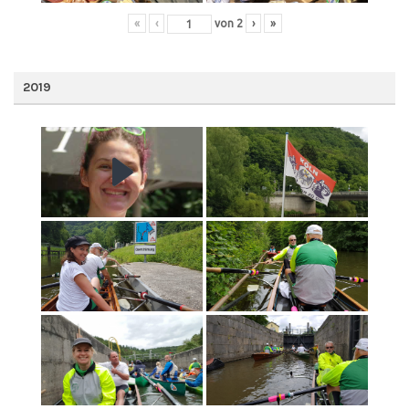
«
‹
von
2
›
»
2019