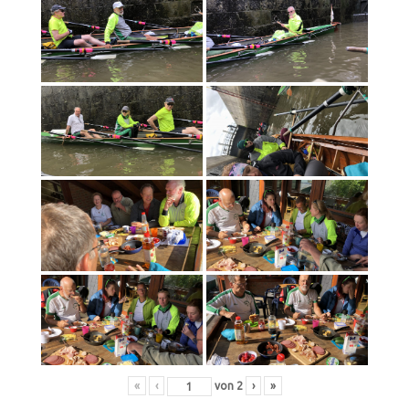
«
‹
von
2
›
»