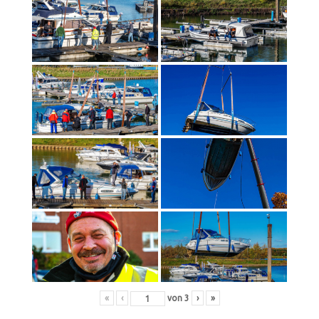
«
‹
von
3
›
»