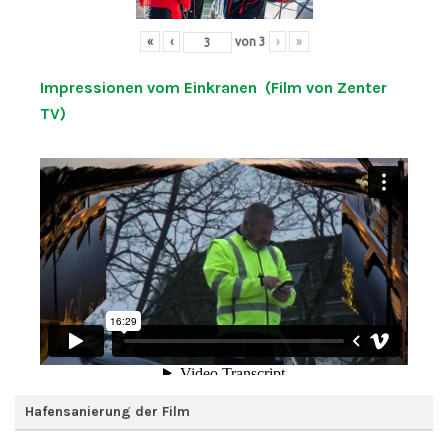
«
‹
von
3
›
»
Impressionen vom Einkranen (Film von Zenter
TV)
Hafensanierung der Film