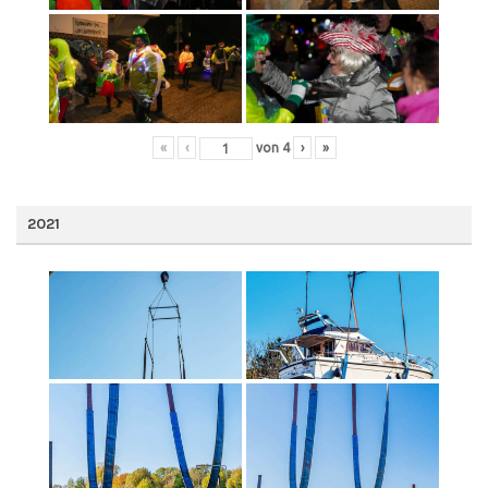
«
‹
von
4
›
»
2021