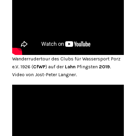
Wanderrudertour des Clubs für Wassersport Porz
e.V. 1926 (
CfWP
) auf der
Lahn
Pfingsten
2019
.
Video von Jost-Peter Langner.