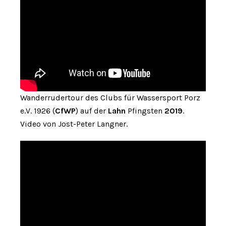
Wanderrudertour des Clubs für Wassersport Porz
e.V. 1926 (
CfWP
) auf der
Lahn
Pfingsten
2019
.
Video von Jost-Peter Langner.