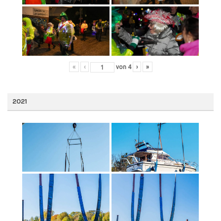
«
‹
von
4
›
»
2021