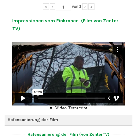
«
‹
von
3
›
»
Impressionen vom Einkranen (Film von Zenter
TV)
Hafensanierung der Film
Hafensanierung der Film (von ZenterTV)