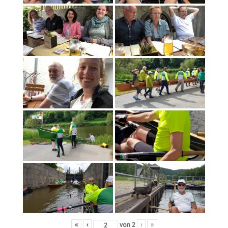
«
‹
von
2
›
»