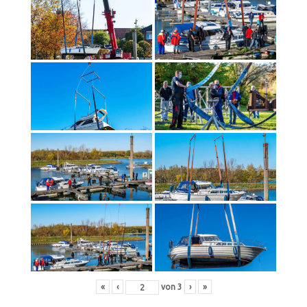
«
‹
von
3
›
»