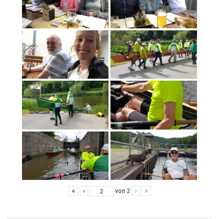
«
‹
von
2
›
»