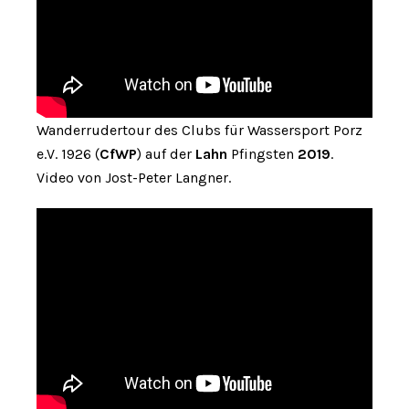
Wanderrudertour des Clubs für Wassersport Porz
e.V. 1926 (
CfWP
) auf der
Lahn
Pfingsten
2019
.
Video von Jost-Peter Langner.