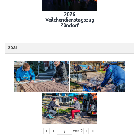
2026
Veilchendienstagszug
Zündorf
2021
«
‹
von
2
›
»