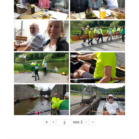
«
‹
von
2
›
»