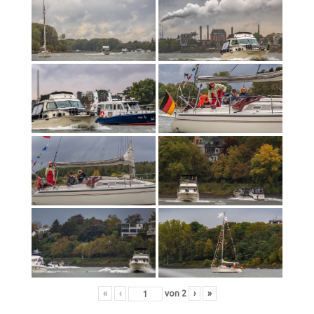
«
‹
von
2
›
»