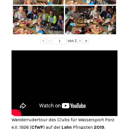
«
‹
von
2
›
»
Wanderrudertour des Clubs für Wassersport Porz
e.V. 1926 (
CfWP
) auf der
Lahn
Pfingsten
2019
.