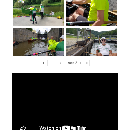
«
‹
von
2
›
»