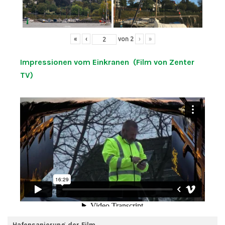
«
‹
von
2
›
»
Impressionen vom Einkranen (Film von Zenter
TV)
Hafensanierung der Film