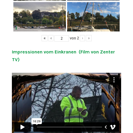
«
‹
von
2
›
»
Impressionen vom Einkranen (Film von Zenter
TV)