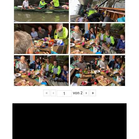
«
‹
von
2
›
»