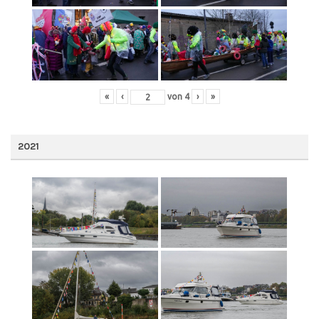
«
‹
von
4
›
»
2021