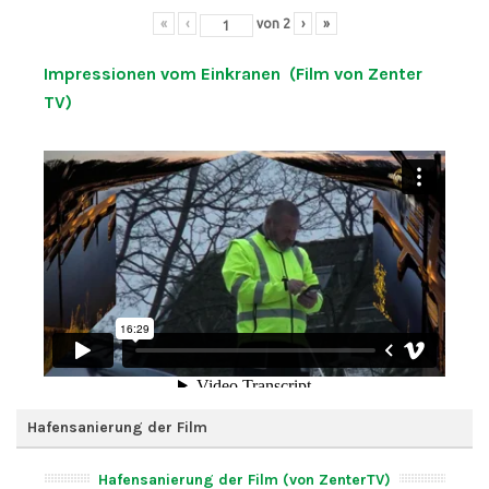
«
‹
von
2
›
»
Impressionen vom Einkranen (Film von Zenter
TV)
Hafensanierung der Film
Hafensanierung der Film (von ZenterTV)