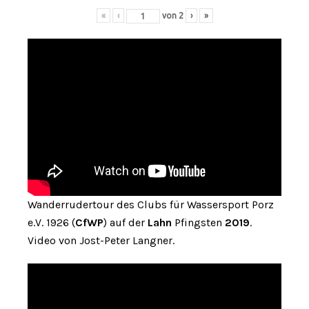
«
‹
von
2
›
»
Wanderrudertour des Clubs für Wassersport Porz
e.V. 1926 (
CfWP
) auf der
Lahn
Pfingsten
2019
.
Video von Jost-Peter Langner.