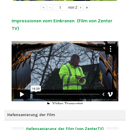
«
‹
von
2
›
»
Impressionen vom Einkranen (Film von Zenter
TV)
Hafensanierung der Film
Hafensanierung der Film (von ZenterTV)