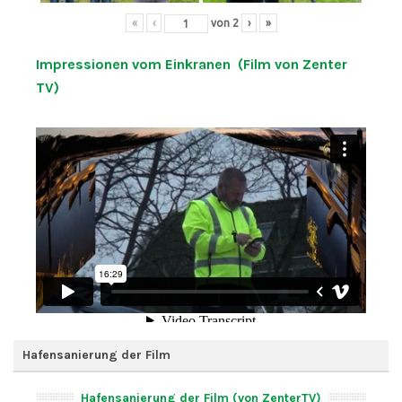
«
‹
von
2
›
»
Impressionen vom Einkranen (Film von Zenter
TV)
Hafensanierung der Film
Hafensanierung der Film (von ZenterTV)