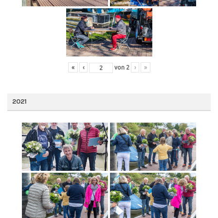
«
‹
von
2
›
»
2021