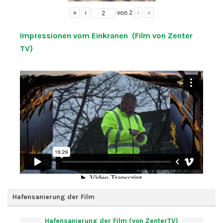
«
‹
von
2
›
»
Impressionen vom Einkranen (Film von Zenter
TV)
Hafensanierung der Film
Hafensanierung der Film (von ZenterTV)