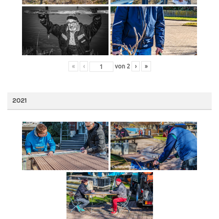
«
‹
von
2
›
»
2021