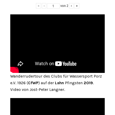
«
‹
von
2
›
»
Wanderrudertour des Clubs für Wassersport Porz
e.V. 1926 (
CfWP
) auf der
Lahn
Pfingsten
2019
.
Video von Jost-Peter Langner.