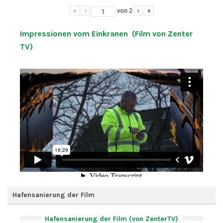
«
‹
von
2
›
»
Impressionen vom Einkranen (Film von Zenter
TV)
Hafensanierung der Film
Hafensanierung der Film (von ZenterTV)