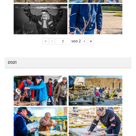
«
‹
von
2
›
»
2021