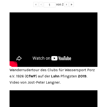
«
‹
von
2
›
»
Wanderrudertour des Clubs für Wassersport Porz
e.V. 1926 (
CfWP
) auf der
Lahn
Pfingsten
2019
.
Video von Jost-Peter Langner.