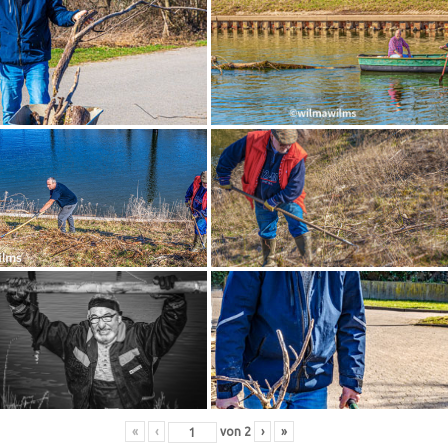
«
‹
von
2
›
»