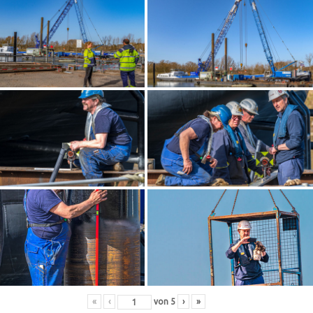
«
‹
von
5
›
»