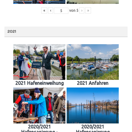
«
‹
von
5
›
»
2021
2021 Hafeneinweihung
2021 Anfahren
2020/2021
2020/2021
Hafensanierung -
Hafensanierung