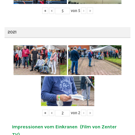
«
‹
von
5
›
»
2021
«
‹
von
2
›
»
Impressionen vom Einkranen (Film von Zenter
TV)