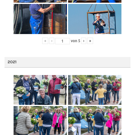
«
‹
von
5
›
»
2021