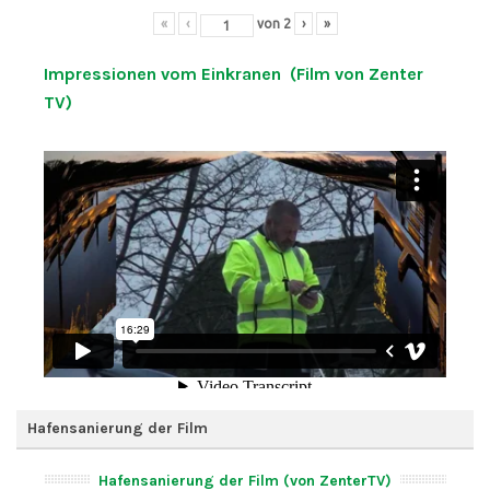
«
‹
von
2
›
»
Impressionen vom Einkranen (Film von Zenter
TV)
Hafensanierung der Film
Hafensanierung der Film (von ZenterTV)