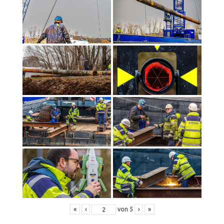
«
‹
von
5
›
»