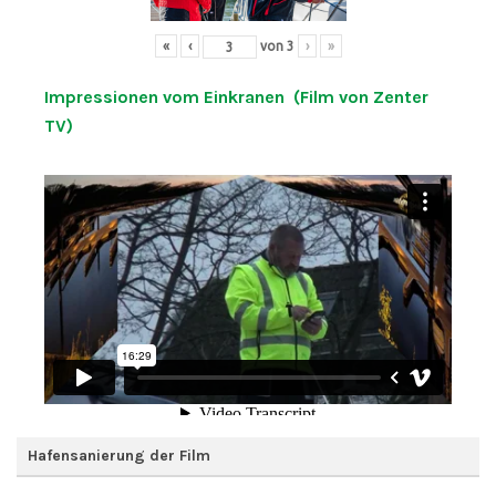
«
‹
von
3
›
»
Impressionen vom Einkranen (Film von Zenter
TV)
Hafensanierung der Film