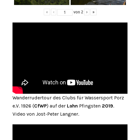
«
‹
von
2
›
»
Wanderrudertour des Clubs für Wassersport Porz
e.V. 1926 (
CfWP
) auf der
Lahn
Pfingsten
2019
.
Video von Jost-Peter Langner.