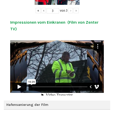
«
‹
von
3
›
»
Impressionen vom Einkranen (Film von Zenter
TV)
Hafensanierung der Film