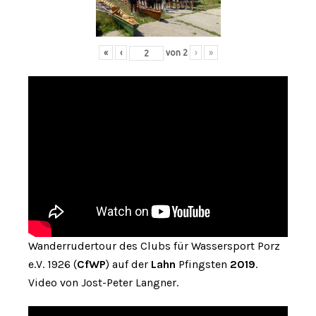
«
‹
von
2
›
»
Wanderrudertour des Clubs für Wassersport Porz
e.V. 1926 (
CfWP
) auf der
Lahn
Pfingsten
2019
.
Video von Jost-Peter Langner.