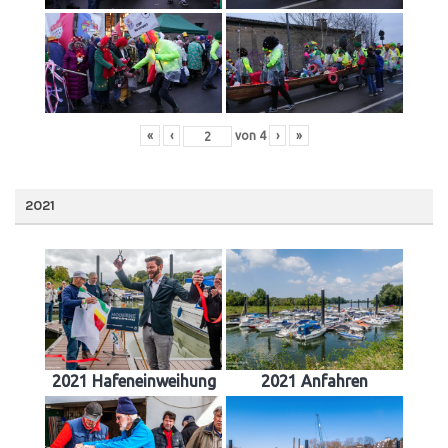
«
‹
von
4
›
»
2021
2021 Hafeneinweihung
2021 Anfahren