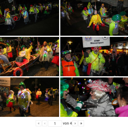
«
‹
von
4
›
»