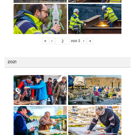
«
‹
von
5
›
»
2021