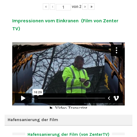
«
‹
von
2
›
»
Impressionen vom Einkranen (Film von Zenter
TV)
Hafensanierung der Film
Hafensanierung der Film (von ZenterTV)