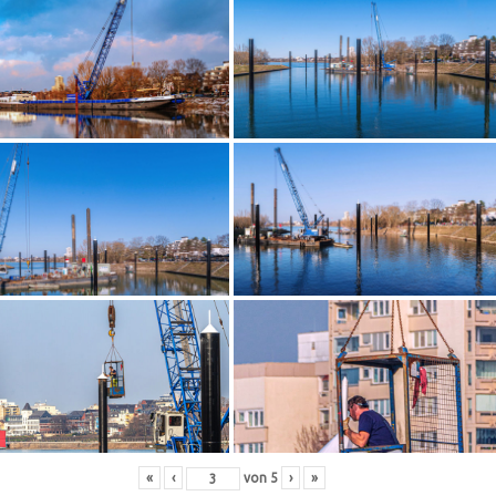
«
‹
von
5
›
»