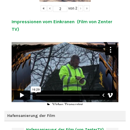
«
‹
von
2
›
»
Impressionen vom Einkranen (Film von Zenter
TV)
Hafensanierung der Film
Hafensanierung der Film (von ZenterTV)