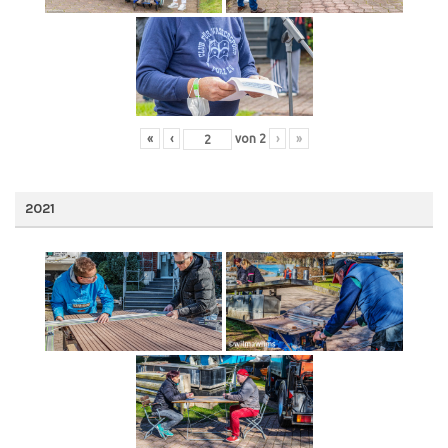
«
‹
von
2
›
»
2021