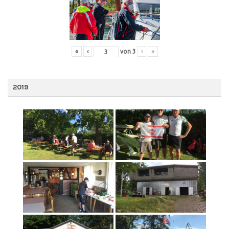
«
‹
von
3
›
»
2019