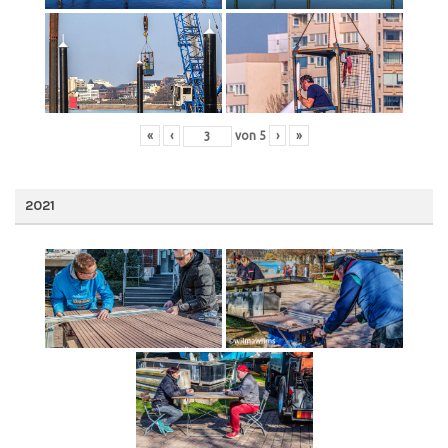
«
‹
von
5
›
»
2021