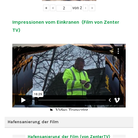
«
‹
von
2
›
»
Impressionen vom Einkranen (Film von Zenter
TV)
Hafensanierung der Film
Hafensanierung der Film (von ZenterTV)