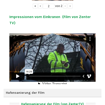
«
‹
von
2
›
»
Impressionen vom Einkranen (Film von Zenter
TV)
Hafensanierung der Film
Hafensanierung der Film (von ZenterTV)