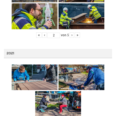
«
‹
von
5
›
»
2021