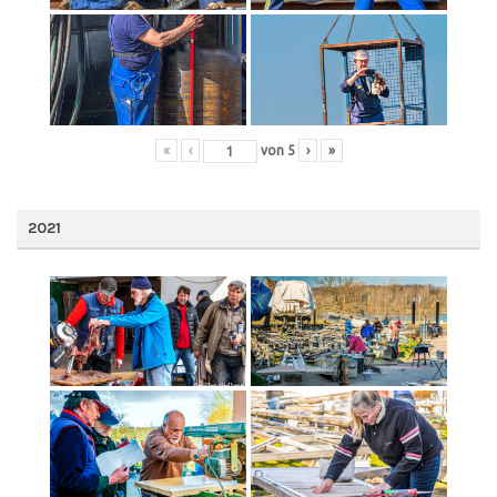
«
‹
von
5
›
»
2021