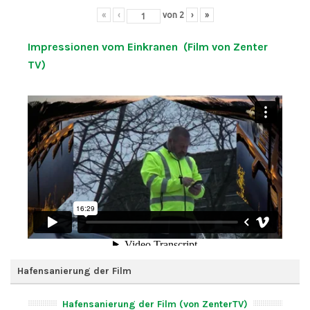
«
‹
von
2
›
»
Impressionen vom Einkranen (Film von Zenter
TV)
Hafensanierung der Film
Hafensanierung der Film (von ZenterTV)