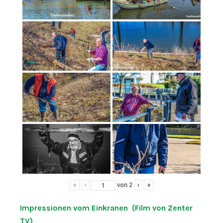
«
‹
von
2
›
»
Impressionen vom Einkranen (Film von Zenter
TV)