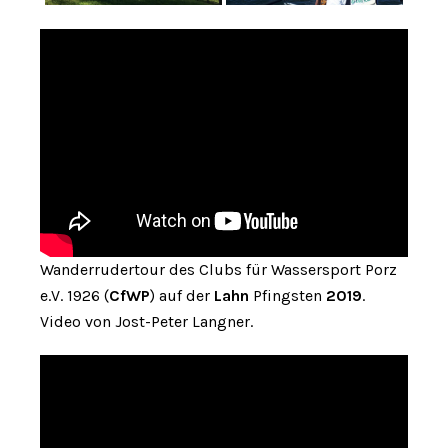
Wanderrudertour des Clubs für Wassersport Porz
e.V. 1926 (
CfWP
) auf der
Lahn
Pfingsten
2019
.
Video von Jost-Peter Langner.