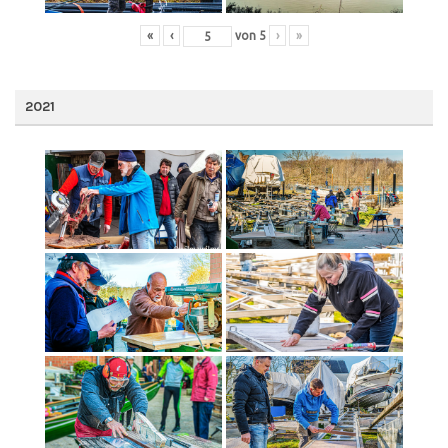
«
‹
von
5
›
»
2021