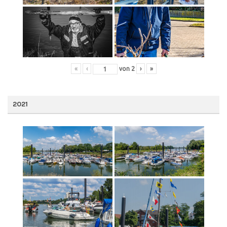
«
‹
von
2
›
»
2021