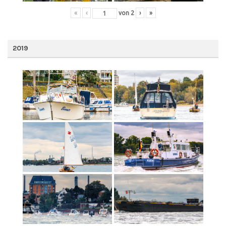
«
‹
von
2
›
»
2019