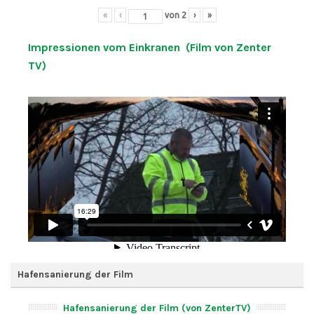
«
‹
von
2
›
»
Impressionen vom Einkranen (Film von Zenter
TV)
Hafensanierung der Film
Hafensanierung der Film (von ZenterTV)