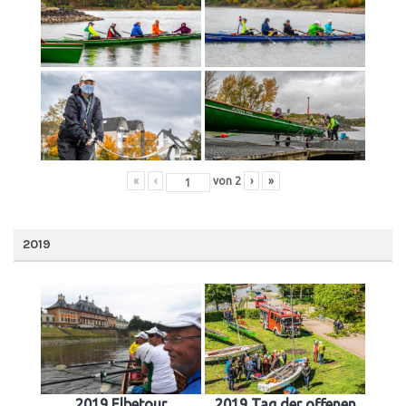
«
‹
von
2
›
»
2019
2019 Elbetour
2019 Tag der offenen