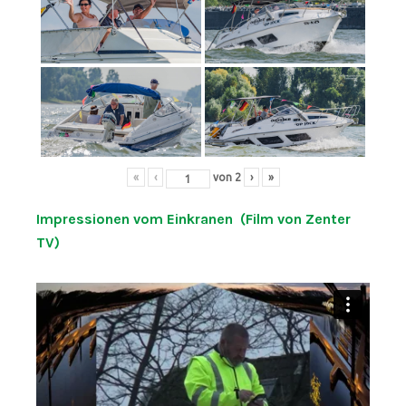
«
‹
von
2
›
»
Impressionen vom Einkranen (Film von Zenter
TV)