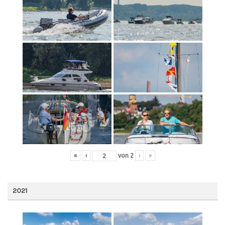
«
‹
von
2
›
»
2021