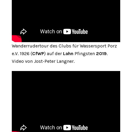
Wanderrudertour des Clubs für Wassersport Porz
e.V. 1926 (
CfWP
) auf der
Lahn
Pfingsten
2019
.
Video von Jost-Peter Langner.