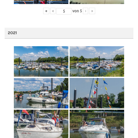
«
‹
von
5
›
»
2021