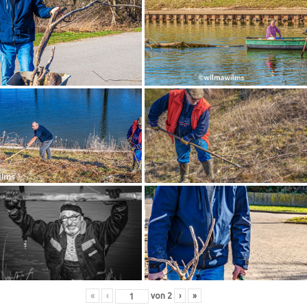
«
‹
von
2
›
»