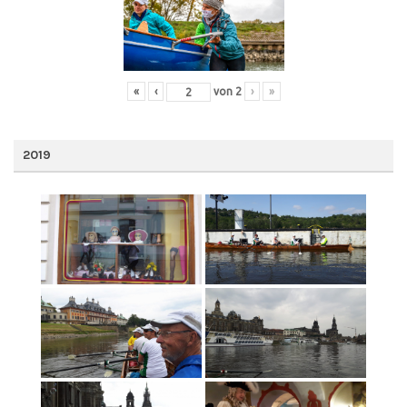
«
‹
von
2
›
»
2019