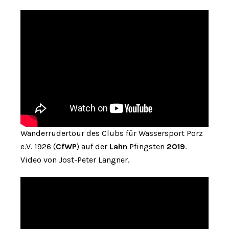
Wanderrudertour des Clubs für Wassersport Porz
e.V. 1926 (
CfWP
) auf der
Lahn
Pfingsten
2019
.
Video von Jost-Peter Langner.