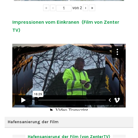
«
‹
von
2
›
»
Impressionen vom Einkranen (Film von Zenter
TV)
Hafensanierung der Film
Hafensanierung der Film (von ZenterTV)