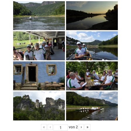
«
‹
von
2
›
»