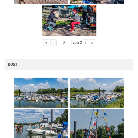
«
‹
von
2
›
»
2021