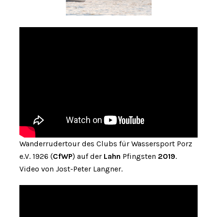
Wanderrudertour des Clubs für Wassersport Porz
e.V. 1926 (
CfWP
) auf der
Lahn
Pfingsten
2019
.
Video von Jost-Peter Langner.