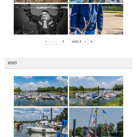
«
‹
von
2
›
»
2021