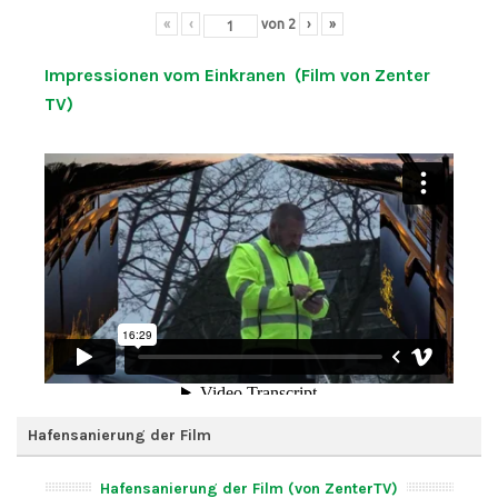
«
‹
von
2
›
»
Impressionen vom Einkranen (Film von Zenter
TV)
Hafensanierung der Film
Hafensanierung der Film (von ZenterTV)