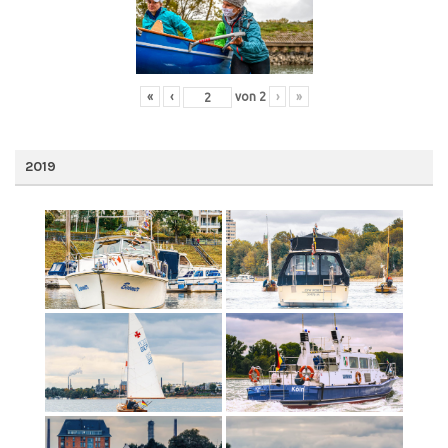
«
‹
von
2
›
»
2019