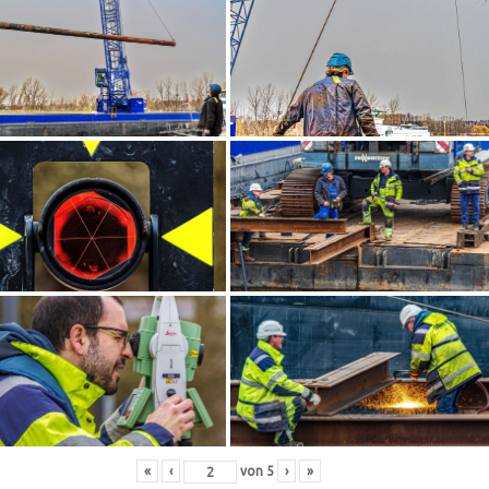
«
‹
von
5
›
»